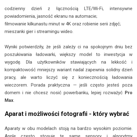
codzienny dzień z łącznością LTE/Wi‑Fi, intensywne
powiadomienia, jasność ekranu na automacie;
filmowanie kilkunastu minut w 4K oraz robienie serii zdjęć;
mieszanki gier i streamingu wideo.
Wyniki potwierdziły, że jeśli zależy ci na spokojnym dniu bez
poszukiwania ładowarki, większy model to inwestycja w
wygodę. Dla użytkowników stawiających na lekkość i
kompaktowość mniejszy wariant nadal zapewnia solidny dzień
pracy, ale warto liczyć się z koniecznością ładowania
wieczorem. Porada praktyczna — jeśli często jesteś poza
domem i nie chcesz nosić powerbanku, lepiej rozważyć
Pro
Max
.
Aparat i możliwości fotografii - który wybrać
Aparaty w obu modelach stoją na bardzo wysokim poziomie.
Apple często stosuje te same sensory i algorytmy