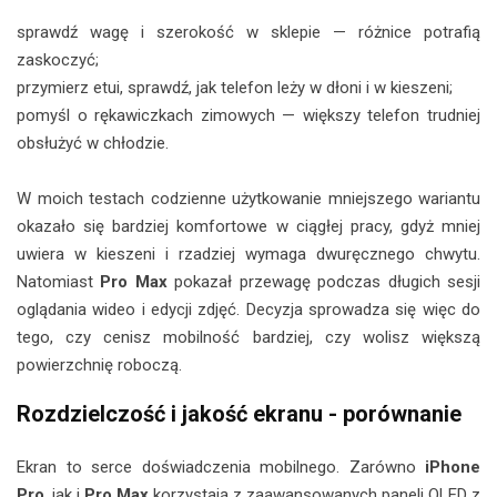
sprawdź wagę i szerokość w sklepie — różnice potrafią
zaskoczyć;
przymierz etui, sprawdź, jak telefon leży w dłoni i w kieszeni;
pomyśl o rękawiczkach zimowych — większy telefon trudniej
obsłużyć w chłodzie.
W moich testach codzienne użytkowanie mniejszego wariantu
okazało się bardziej komfortowe w ciągłej pracy, gdyż mniej
uwiera w kieszeni i rzadziej wymaga dwuręcznego chwytu.
Natomiast
Pro Max
pokazał przewagę podczas długich sesji
oglądania wideo i edycji zdjęć. Decyzja sprowadza się więc do
tego, czy cenisz mobilność bardziej, czy wolisz większą
powierzchnię roboczą.
Rozdzielczość i jakość ekranu - porównanie
Ekran to serce doświadczenia mobilnego. Zarówno
iPhone
Pro
, jak i
Pro Max
korzystają z zaawansowanych paneli OLED z