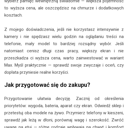
wybierz pamięć wewnętrzną świadomie — większa pojemność
to wyższa cena, ale oszczędzisz na chmurze i dodatkowych
kosztach.
Z mojego doświadczenia, jeśli nie korzystasz intensywnie z
kamery i nie spędzasz wielu godzin na oglądaniu treści na
telefonie, mały model to bardziej rozsądny wybór. Jeśli
natomiast cenisz długi czas pracy, większy ekran i nie
przeszkadza ci wyższa cena, warto zainwestować w wariant
Max. Myśl praktycznie — sprawdź swoje zwyczaje i oceń, czy
dopłata przyniesie realne korzyści.
Jak przygotować się do zakupu?
Przygotowanie ułatwia decyzję. Zacznij od określenia
priorytetów: wygoda, bateria, aparat czy ekran. Odwiedź sklep i
przetestuj oba modele na żywo. Przymierz telefony w kieszeni,
sprawdź jak leżą w dłoni, porównaj wagę i szerokość. Zwróć
uwagę na etui — różne rodzaje wpływają na chwyt i komfort