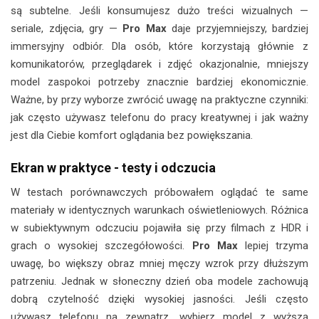
są subtelne. Jeśli konsumujesz dużo treści wizualnych —
seriale, zdjęcia, gry —
Pro Max
daje przyjemniejszy, bardziej
immersyjny odbiór. Dla osób, które korzystają głównie z
komunikatorów, przeglądarek i zdjęć okazjonalnie, mniejszy
model zaspokoi potrzeby znacznie bardziej ekonomicznie.
Ważne, by przy wyborze zwrócić uwagę na praktyczne czynniki:
jak często używasz telefonu do pracy kreatywnej i jak ważny
jest dla Ciebie komfort oglądania bez powiększania.
Ekran w praktyce - testy i odczucia
W testach porównawczych próbowałem oglądać te same
materiały w identycznych warunkach oświetleniowych. Różnica
w subiektywnym odczuciu pojawiła się przy filmach z HDR i
grach o wysokiej szczegółowości.
Pro Max
lepiej trzyma
uwagę, bo większy obraz mniej męczy wzrok przy dłuższym
patrzeniu. Jednak w słoneczny dzień oba modele zachowują
dobrą czytelność dzięki wysokiej jasności. Jeśli często
używasz telefonu na zewnątrz, wybierz model z wyższą