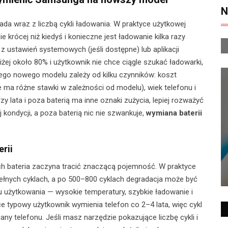
N
ada wraz z liczbą cykli ładowania. W praktyce użytkowej
 krócej niż kiedyś i konieczne jest ładowanie kilka razy
 z ustawień systemowych (jeśli dostępne) lub aplikacji
żej około 80% i użytkownik nie chce ciągle szukać ładowarki,
łego nowego modelu zależy od kilku czynników: koszt
 ma różne stawki w zależności od modelu), wiek telefonu i
rzy lata i poza baterią ma inne oznaki zużycia, lepiej rozważyć
j kondycji, a poza baterią nic nie szwankuje,
wymiana baterii
erii
rych bateria zaczyna tracić znaczącą pojemność. W praktyce
ełnych cyklach, a po 500–800 cyklach degradacja może być
 użytkowania — wysokie temperatury, szybkie ładowanie i
ce typowy użytkownik wymienia telefon co 2–4 lata, więc cykl
ny telefonu. Jeśli masz narzędzie pokazujące liczbę cykli i