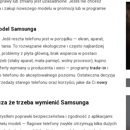
prawy lub zmiany jest uzasadnione. Jeżeli nie chcesz
 i zakup nowszego modelu w promocji lub w programie
model Samsunga
 Jeśli reszta telefonu jest w porządku — ekran, aparat,
 tania. To rozwiązanie ekologiczne i często najbardziej
, problemy z płyta główną, brak wsparcia w postaci
otrzeb (słaby aparat, mała pamięć, wolny procesor), kupno
erty wymiany u producenta i sieci — programy
trade-in
i
 telefonu do akceptowalnego poziomu. Ostateczna decyzja
edaży starego telefonu oraz korzyści, jakie da Ci
nowy
acza że trzeba wymienić Samsunga
szystkim poprawki bezpieczeństwa i zgodność z aplikacjami.
ielu modeli — flagowe telefony zwykle otrzymują kilka dużych