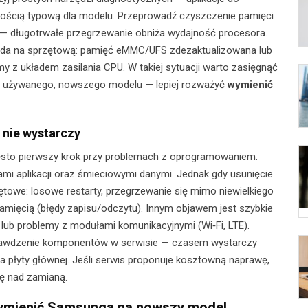
ością typową dla modelu. Przeprowadź czyszczenie pamięci
ny — długotrwałe przegrzewanie obniża wydajność procesora.
gląda na sprzętową: pamięć eMMC/UFS zdezaktualizowana lub
my z układem zasilania CPU. W takiej sytuacji warto zasięgnąć
ceny używanego, nowszego modelu — lepiej rozważyć
wymienić
 nie wystarczy
ęsto pierwszy krok przy problemach z oprogramowaniem.
ami aplikacji oraz śmieciowymi danymi. Jednak gdy usunięcie
towe: losowe restarty, przegrzewanie się mimo niewielkiego
pamięcią (błędy zapisu/odczytu). Innym objawem jest szybkie
lub problemy z modułami komunikacyjnymi (Wi‑Fi, LTE).
prawdzenie komponentów w serwisie — czasem wystarczy
 płyty głównej. Jeśli serwis proponuje kosztowną naprawę,
ę nad zamianą.
 wymienić Samsunga na nowszy model