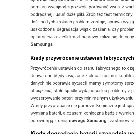
pomiaru wydajności pozwolą porównać wynik z wart
podręcznej i usuń duże pliki. Zrób też test termicz
Jeśli po tych krokach problem zostaje, sprawa wy
uszkodzona, degradacja wiązki zasilania, czy proble
opinii serwisu. Jeśli koszt naprawy zbliża się do 
Samsunga
.
Kiedy przywrócenie ustawień fabrycznych
Przywrócenie ustawień do stanu fabrycznego to cz
Usuwa ono błędy związane z aktualizacjami, konflikt
danych nie poprawia sytuacji, mamy symptomy sprzę
obciążenia, stałe spadki wydajności lub problemy z 
wyczerpywanie baterii przy minimalnym użytkowaniu 
Wtedy przywracanie nie pomoże. Konieczne jest s
wymiana baterii, a czasem konieczna będzie wymiana
porównaj ją z ceną
nowego Samsung
i zastanów si
Kiedy degradacja baterii uzasadnia