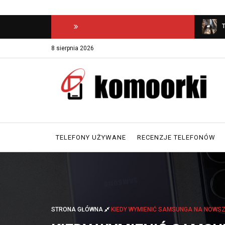
Aptekazaufania
– jakie modele jeszcze
Najlepsze smartwatche z funkcją
T
rozmowy - ranking 2026
8 sierpnia 2026
TELEFONY UŻYWANE
RECENZJE TELEFONÓW
STRONA GŁÓWNA
KIEDY WYMIENIĆ SAMSUNGA NA NOWS