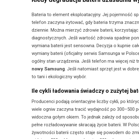
Bateria to element eksploatacyjny. Jej pojemność sp
telefon zaczyna irytować, gdy bateria trzyma znacznie
dziennie. Można mierzyć zdrowie baterii, korzystając
diagnostycznych. Jeśli wartość zdrowia spadnie poni
wymiana baterii jest sensowna. Decyzja o kupnie ca
wymiany baterii (oficjalny serwis Samsunga w Polsce
ogólny stan urządzenia. Jeśli telefon ma więcej niż t
nowy Samsung
. Jeśli natomiast sprzęt jest w dobre
to tani i ekologiczny wybór.
Ile cykli ładowania świadczy o zużytej bat
Producenci podają orientacyjne liczby cykli, po któ
wiele ogniw zaczyna tracić wydajność po 300–500 p
widoczna gołym okiem. To jednak zależy od sposobu
pełne rozładowywanie skracają życie baterii. W Pols
żywotności baterii często staje się powodem do zmia