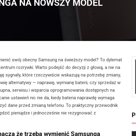
UNGA NA NOWSZY MODEL
amienić swój obecny Samsung na świeższy model? To dylemat
 centrum rozrywki. Warto podejść do decyzji z głową, a nie na
uję sygnały, które rzeczywiście wskazują na potrzebę zmiany,
wię alternatywy — naprawę, wymianę baterii, czy sprzedaż w
h kupna, serwisu i wsparcia oprogramowania dostępnych na
canie ustawień nic nie da, kiedy bateria naprawdę wymaga
eczyć dane przed zmianą telefonu. To praktyczny przewodnik
ędzić pieniądze i jednocześnie nie rezygnować z
P
znacza że trzeba wymienić Samsunga