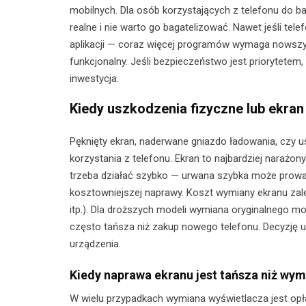
mobilnych. Dla osób korzystających z telefonu do 
realne i nie warto go bagatelizować. Nawet jeśli tele
aplikacji — coraz więcej programów wymaga nowszych
funkcjonalny. Jeśli bezpieczeństwo jest priorytete
inwestycja.
Kiedy uszkodzenia fizyczne lub ekr
Pęknięty ekran, naderwane gniazdo ładowania, czy 
korzystania z telefonu. Ekran to najbardziej narażon
trzeba działać szybko — urwana szybka może prowa
kosztowniejszej naprawy. Koszt wymiany ekranu za
itp.). Dla droższych modeli wymiana oryginalnego 
często tańsza niż zakup nowego telefonu. Decyzję 
urządzenia.
Kiedy naprawa ekranu jest tańsza niż wy
W wielu przypadkach wymiana wyświetlacza jest opła