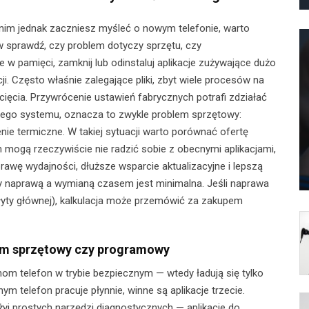
anim jednak zaczniesz myśleć o nowym telefonie, warto
rw sprawdź, czy problem dotyczy sprzętu, czy
w pamięci, zamknij lub odinstaluj aplikacje zużywające dużo
i. Często właśnie zalegające pliki, zbyt wiele procesów na
cięcia. Przywrócenie ustawień fabrycznych potrafi zdziałać
ystego systemu, oznacza to zwykle problem sprzętowy:
nie termiczne. W takiej sytuacji warto porównać ofertę
mogą rzeczywiście nie radzić sobie z obecnymi aplikacjami,
awę wydajności, dłuższe wsparcie aktualizacyjne i lepszą
y naprawą a wymianą czasem jest minimalna. Jeśli naprawa
ty głównej), kalkulacja może przemówić za zakupem
lem sprzętowy czy programowy
hom telefon w trybie bezpiecznym — wtedy ładują się tylko
ym telefon pracuje płynnie, winne są aplikacje trzecie.
żyj prostych narzędzi diagnostycznych — aplikacje do