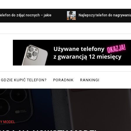
elefon do zdjęć nocnych – jakie
Najlepszy telefon do nagrywani
parametry są ważne?
GDZIE KUPIĆ TELEFON?
PORADNIK
RANKINGI
ZY MODEL