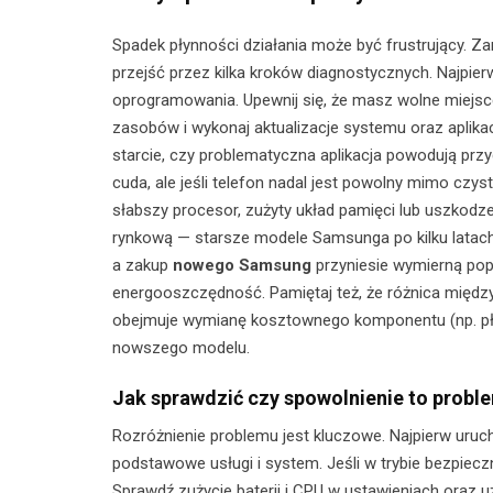
Spadek płynności działania może być frustrujący. Z
przejść przez kilka kroków diagnostycznych. Najpie
oprogramowania. Upewnij się, że masz wolne miejsce 
zasobów i wykonaj aktualizacje systemu oraz aplikacj
starcie, czy problematyczna aplikacja powodują przy
cuda, ale jeśli telefon nadal jest powolny mimo cz
słabszy procesor, zużyty układ pamięci lub uszkodze
rynkową — starsze modele Samsunga po kilku latach 
a zakup
nowego Samsung
przyniesie wymierną popr
energooszczędność. Pamiętaj też, że różnica międz
obejmuje wymianę kosztownego komponentu (np. pły
nowszego modelu.
Jak sprawdzić czy spowolnienie to prob
Rozróżnienie problemu jest kluczowe. Najpierw uruc
podstawowe usługi i system. Jeśli w trybie bezpieczn
Sprawdź zużycie baterii i CPU w ustawieniach oraz u