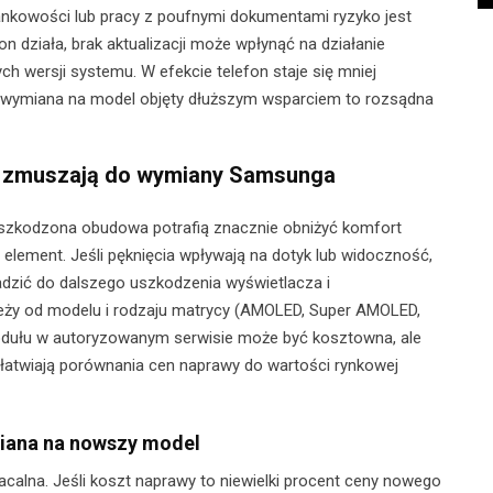
bankowości lub pracy z poufnymi dokumentami ryzyko jest
fon działa, brak aktualizacji może wpłynąć na działanie
 wersji systemu. W efekcie telefon staje się mniej
m, wymiana na model objęty dłuższym wsparciem to rozsądna
an zmuszają do wymiany Samsunga
uszkodzona obudowa potrafią znacznie obniżyć komfort
y element. Jeśli pęknięcia wpływają na dotyk lub widoczność,
dzić do dalszego uszkodzenia wyświetlacza i
leży od modelu i rodzaju matrycy (AMOLED, Super AMOLED,
modułu w autoryzowanym serwisie może być kosztowna, ale
ułatwiają porównania cen naprawy do wartości rynkowej
miana na nowszy model
calna. Jeśli koszt naprawy to niewielki procent ceny nowego