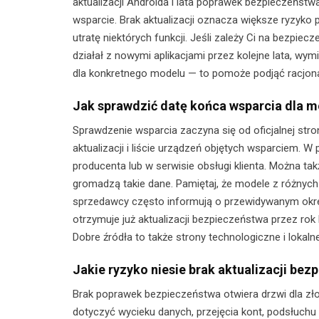
aktualizacji Androida i lata poprawek bezpieczeńst
wsparcie. Brak aktualizacji oznacza większe ryzyko 
utratę niektórych funkcji. Jeśli zależy Ci na bezpie
działał z nowymi aplikacjami przez kolejne lata, wy
dla konkretnego modelu — to pomoże podjąć racjona
Jak sprawdzić datę końca wsparcia dla 
Sprawdzenie wsparcia zaczyna się od oficjalnej stro
aktualizacji i liście urządzeń objętych wsparciem.
producenta lub w serwisie obsługi klienta. Można ta
gromadzą takie dane. Pamiętaj, że modele z różnyc
sprzedawcy często informują o przewidywanym okresi
otrzymuje już aktualizacji bezpieczeństwa przez rok
Dobre źródła to także strony technologiczne i lokaln
Jakie ryzyko niesie brak aktualizacji be
Brak poprawek bezpieczeństwa otwiera drzwi dla z
dotyczyć wycieku danych, przejęcia kont, podsłuch