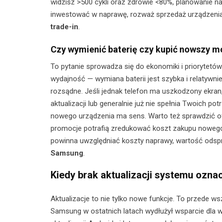
widzisz >500 cykli oraz zdrowie <80%, planowanie na
inwestować w naprawę, rozważ sprzedaż urządzenia
trade-in
.
Czy wymienić baterię czy kupić nowszy 
To pytanie sprowadza się do ekonomiki i priorytetów.
wydajność — wymiana baterii jest szybka i relatywnie
rozsądne. Jeśli jednak telefon ma uszkodzony ekran
aktualizacji lub generalnie już nie spełnia Twoich p
nowego urządzenia ma sens. Warto też sprawdzić of
promocje potrafią zredukować koszt zakupu nowego
powinna uwzględniać koszty naprawy, wartość odsprz
Samsung
.
Kiedy brak aktualizacji systemu ozn
Aktualizacje to nie tylko nowe funkcje. To przede w
Samsung w ostatnich latach wydłużył wsparcie dla w