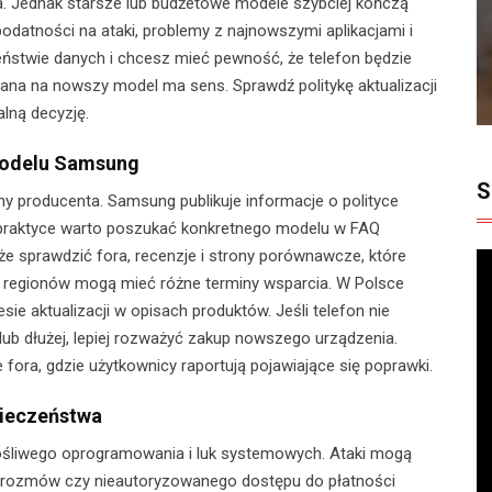
wa. Jednak starsze lub budżetowe modele szybciej kończą
podatności na ataki, problemy z najnowszymi aplikacjami i
czeństwie danych i chcesz mieć pewność, że telefon będzie
miana na nowszy model ma sens. Sprawdź politykę aktualizacji
lną decyzję.
modelu Samsung
S
ny producenta. Samsung publikuje informacje o polityce
 W praktyce warto poszukać konkretnego modelu w FAQ
kże sprawdzić fora, recenzje i strony porównawcze, które
h regionów mogą mieć różne terminy wsparcia. W Polsce
e aktualizacji w opisach produktów. Jeśli telefon nie
 lub dłużej, lepiej rozważyć zakup nowszego urządzenia.
e fora, gdzie użytkownicy raportują pojawiające się poprawki.
zpieczeństwa
łośliwego oprogramowania i luk systemowych. Ataki mogą
u rozmów czy nieautoryzowanego dostępu do płatności