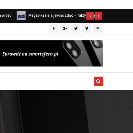
a wideo
Megapiksele a jakość zdjęć – fakty i mity
Najlepszy tel