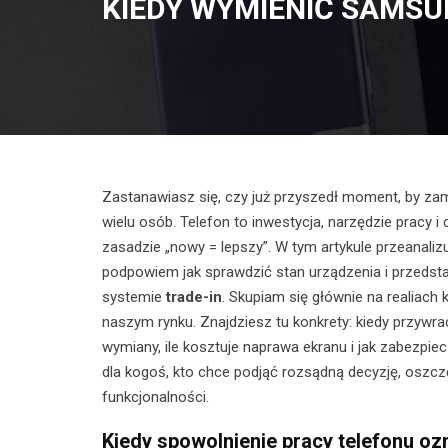
KIEDY WYMIENIĆ SAMS
Zastanawiasz się, czy już przyszedł moment, by z
wielu osób. Telefon to inwestycja, narzędzie pracy i
zasadzie „nowy = lepszy”. W tym artykule przeanaliz
podpowiem jak sprawdzić stan urządzenia i przedsta
systemie
trade-in
. Skupiam się głównie na realiac
naszym rynku. Znajdziesz tu konkrety: kiedy przywra
wymiany, ile kosztuje naprawa ekranu i jak zabezpi
dla kogoś, kto chce podjąć rozsądną decyzję, oszcz
funkcjonalności.
Kiedy spowolnienie pracy telefonu o