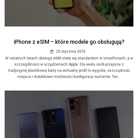
iPhone z eSIM – które modele go obsługują?
20 stycznia 2026
W ostatnich latach obsługa eSIM stała się standardem w smartfonach, a w
szczególności w urządzeniach Apple. Dla wielu osób przejście z
tradycyjnej plastikowej karty na wirtualny profil to wygoda, oszczędność
miejsca i dodatkowe możliwości konfiguracji numerów. Ten...