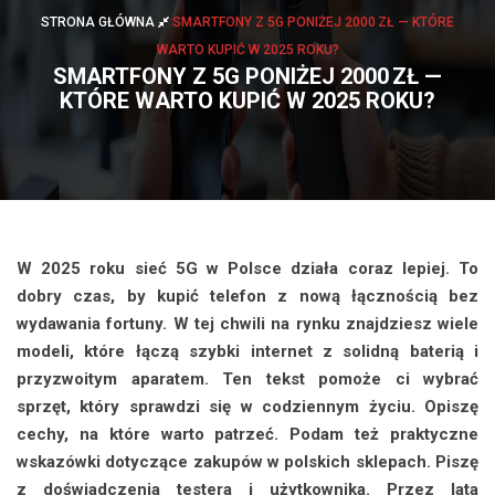
STRONA GŁÓWNA
SMARTFONY Z 5G PONIŻEJ 2000 ZŁ — KTÓRE
WARTO KUPIĆ W 2025 ROKU?
SMARTFONY Z 5G PONIŻEJ 2000 ZŁ —
KTÓRE WARTO KUPIĆ W 2025 ROKU?
W 2025 roku sieć 5G w Polsce działa coraz lepiej. To
dobry czas, by kupić telefon z nową łącznością bez
wydawania fortuny. W tej chwili na rynku znajdziesz wiele
modeli, które łączą szybki internet z solidną baterią i
przyzwoitym aparatem. Ten tekst pomoże ci wybrać
sprzęt, który sprawdzi się w codziennym życiu. Opiszę
cechy, na które warto patrzeć. Podam też praktyczne
wskazówki dotyczące zakupów w polskich sklepach. Piszę
z doświadczenia testera i użytkownika. Przez lata