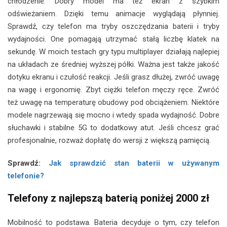
chłodzenie. Dobry model ma też ekran z szybkim
odświeżaniem. Dzięki temu animacje wyglądają płynniej.
Sprawdź, czy telefon ma tryby oszczędzania baterii i tryby
wydajności. One pomagają utrzymać stałą liczbę klatek na
sekundę. W moich testach gry typu multiplayer działają najlepiej
na układach ze średniej wyższej półki. Ważna jest także jakość
dotyku ekranu i czułość reakcji. Jeśli grasz dłużej, zwróć uwagę
na wagę i ergonomię. Zbyt ciężki telefon męczy ręce. Zwróć
też uwagę na temperaturę obudowy pod obciążeniem. Niektóre
modele nagrzewają się mocno i wtedy spada wydajność. Dobre
słuchawki i stabilne 5G to dodatkowy atut. Jeśli chcesz grać
profesjonalnie, rozważ dopłatę do wersji z większą pamięcią.
Sprawdź:
Jak sprawdzić stan baterii w używanym
telefonie?
Telefony z najlepszą baterią poniżej 2000 zł
Mobilność to podstawa. Bateria decyduje o tym, czy telefon