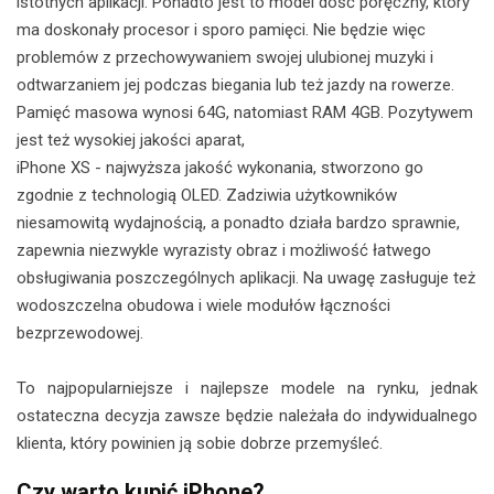
istotnych aplikacji. Ponadto jest to model dość poręczny, który
ma doskonały procesor i sporo pamięci. Nie będzie więc
problemów z przechowywaniem swojej ulubionej muzyki i
odtwarzaniem jej podczas biegania lub też jazdy na rowerze.
Pamięć masowa wynosi 64G, natomiast RAM 4GB. Pozytywem
jest też wysokiej jakości aparat,
iPhone XS - najwyższa jakość wykonania, stworzono go
zgodnie z technologią OLED. Zadziwia użytkowników
niesamowitą wydajnością, a ponadto działa bardzo sprawnie,
zapewnia niezwykle wyrazisty obraz i możliwość łatwego
obsługiwania poszczególnych aplikacji. Na uwagę zasługuje też
wodoszczelna obudowa i wiele modułów łączności
bezprzewodowej.
To najpopularniejsze i najlepsze modele na rynku, jednak
ostateczna decyzja zawsze będzie należała do indywidualnego
klienta, który powinien ją sobie dobrze przemyśleć.
Czy warto kupić iPhone?