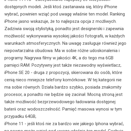
dostępnych modeli. Jeśli ktoś zastanawia się, który iPhone
wybrać, powinien wziąć pod uwagę właśnie ten model. Ranking
iPhone jasno wskazuje, że to najlepsza opcja z możliwych.
Zadziwia swoją stylistyką, ponadto jest designerski i zapewnia
możliwość wykonywania wysokiej jakości fotografii, w każdych
warunkach atmosferycznych. Na uwagę zasługuje również jego
niepowtarzalna obudowa. Ma w sobie różne udoskonalenia i
programy. Nagrywa filmy w jakości 4K, a do tego ma 6GB
pamięci RAM. Pozytywny jest także niezawodny wyświetlacz,
iPhone SE 20 - druga z propozycji, skierowana do osób, które
cenią nieco mniejsze telefony komórkowe. W tej kategorii nie
ma sobie równych. Działa bardzo szybko, posiada znakomity
procesor, a ponadto nie będzie się zacinał. Mocną stroną jest
także możliwość bezprzewodowego ładowania dostępnej
baterii oraz wodoszczelność. Pamięć masowa wynosi w tym
przypadku 64GB,
iPhone 11 - jeśli ktoś nie za bardzo wie jakiego Iphona wybrać,
na pewno może wziąć pod uwagę właśnie ten model. Cechuje